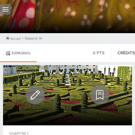
>
Espagnol 3e
Accueil
0
PTS
CRÉDITS
ESPAGNOL
PHOTOS
CHAPITRE
1