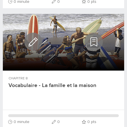
0 minute
0
0
pts
CHAPITRE
8
Vocabulaire - La famille et la maison
0 minute
0
0
pts