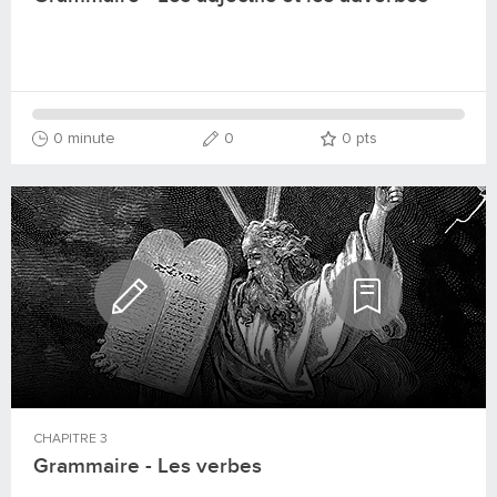
0 minute
0
0
pts
CHAPITRE
3
Grammaire - Les verbes