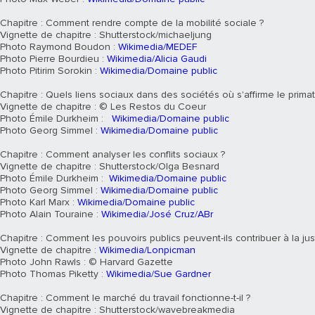
Chapitre : Comment rendre compte de la mobilité sociale ?
Vignette de chapitre : Shutterstock/michaeljung
Photo Raymond Boudon :
Wikimedia/MEDEF
Photo Pierre Bourdieu :
Wikimedia/Alicia Gaudi
Photo Pitirim Sorokin :
Wikimedia/Domaine public
Chapitre : Quels liens sociaux dans des sociétés où s'affirme le primat 
Vignette de chapitre : © Les Restos du Coeur
Photo Émile Durkheim :
Wikimedia/Domaine public
Photo Georg Simmel :
Wikimedia/Domaine public
Chapitre : Comment analyser les conflits sociaux ?
Vignette de chapitre : Shutterstock/Olga Besnard
Photo Émile Durkheim :
Wikimedia/Domaine public
Photo Georg Simmel :
Wikimedia/Domaine public
Photo Karl Marx :
Wikimedia/Domaine public
Photo Alain Touraine :
Wikimedia/José Cruz/ABr
Chapitre : Comment les pouvoirs publics peuvent-ils contribuer à la jus
Vignette de chapitre :
Wikimedia/Lonpicman
Photo John Rawls : © Harvard Gazette
Photo Thomas Piketty :
Wikimedia/Sue Gardner
Chapitre : Comment le marché du travail fonctionne-t-il ?
Vignette de chapitre : Shutterstock/wavebreakmedia