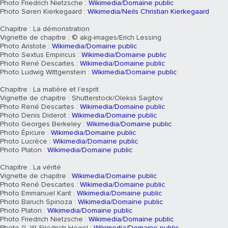
Photo Friedrich Nietzsche :
Wikimedia/Domaine public
Photo Søren Kierkegaard :
Wikimedia/Neils Christian Kierkegaard
Chapitre : La démonstration
Vignette de chapitre : © akg-images/Erich Lessing
Photo Aristote :
Wikimedia/Domaine public
Photo Sextus Empiricus :
Wikimedia/Domaine public
Photo René Descartes :
Wikimedia/Domaine public
Photo Ludwig Wittgenstein :
Wikimedia/Domaine public
Chapitre : La matière et l'esprit
Vignette de chapitre : Shutterstock/Oleksii Sagitov
Photo René Descartes :
Wikimedia/Domaine public
Photo Denis Diderot :
Wikimedia/Domaine public
Photo Georges Berkeley :
Wikimedia/Domaine public
Photo Épicure :
Wikimedia/Domaine public
Photo Lucrèce :
Wikimedia/Domaine public
Photo Platon :
Wikimedia/Domaine public
Chapitre : La vérité
Vignette de chapitre :
Wikimedia/Domaine public
Photo René Descartes :
Wikimedia/Domaine public
Photo Emmanuel Kant :
Wikimedia/Domaine public
Photo Baruch Spinoza :
Wikimedia/Domaine public
Photo Platon :
Wikimedia/Domaine public
Photo Friedrich Nietzsche :
Wikimedia/Domaine public
Photo G. W. Friedrich Hegel :
Wikimedia/Domaine public