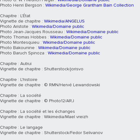
Photo Henri Bergson :
Wikimedia/George Grantham Bain Collection
Chapitre : L'État
Vignette de chapitre :
Wikimedia/ANGELUS
Photo Aristote :
Wikimedia/Domaine public
Photo Jean-Jacques Rousseau :
Wikimedia/Domaine public
Photo Thomas Hobbes :
Wikimedia/Domaine public
Photo Montesquieu :
Wikimedia/Domaine public
Photo Bakounine :
Wikimedia/Domaine public
Photo Baruch Spinoza :
Wikimedia/Domaine public
Chapitre : Autrui
Vignette de chapitre : Shutterstock/jorisvo
Chapitre : L'histoire
Vignette de chapitre : © RMN/Hervé Lewandowski
Chapitre : La société
Vignette de chapitre : © Photo12/ARJ
Chapitre : La société et les échanges
Vignette de chapitre : Wikimedia/Mael vreizh
Chapitre : Le langage
Vignette de chapitre : Shutterstock/Fedor Selivanov