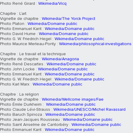
Photo René Girard :
Wikimedia/Vicq
Chapitre : L'art
Vignette de chapitre :
Wikimedia/The Yorck Project
Photo Platon :
Wikimedia/Domaine public
Photo Emmanuel Kant :
Wikimedia/Domaine public
Photo David Hume :
Wikimedia/Domaine public
Photo G. W. Friedrich Hegel :
Wikimedia/Domaine public
Photo Maurice Merleau-Ponty :
Wikimedia/philosophical-investigations
Chapitre : Le travail et la technique
Vignette de chapitre :
Wikimedia/Anagoria
Photo René Descartes :
Wikimedia/Domaine public
Photo John Locke :
Wikimedia/Domaine public
Photo Emmanuel Kant :
Wikimedia/Domaine public
Photo G. W. Friedrich Hegel :
Wikimedia/Domaine public
Photo Karl Marx :
Wikimedia/Domaine public
Chapitre : La religion
Vignette de chapitre :
Wikimedia/Wellcome images/Fae
Photo Émile Durkheim :
Wikimedia/Domaine public
Photo Claude Lévi-Strauss :
Wikimediia/UNESCO/Michel Ravassard
Photo Baruch Spinoza :
Wikimedia/Domaine public
Photo Jean-Jacques Rousseau :
Wikimedia/Domaine public
Photo Saint Anselme de Cantorbéry :
Wikimedia/Domaine public
Photo Emmanuel Kant :
Wikimedia/Domaine public