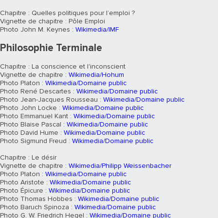
Chapitre : Quelles politiques pour l’emploi ?
Vignette de chapitre : Pôle Emploi
Photo John M. Keynes :
Wikimedia/IMF
Philosophie Terminale
Chapitre : La conscience et l'inconscient
Vignette de chapitre :
Wikimedia/Hohum
Photo Platon :
Wikimedia/Domaine public
Photo René Descartes :
Wikimedia/Domaine public
Photo Jean-Jacques Rousseau :
Wikimedia/Domaine public
Photo John Locke :
Wikimedia/Domaine public
Photo Emmanuel Kant :
Wikimedia/Domaine public
Photo Blaise Pascal :
Wikimedia/Domaine public
Photo David Hume :
Wikimedia/Domaine public
Photo Sigmund Freud :
Wikimedia/Domaine public
Chapitre : Le désir
Vignette de chapitre :
Wikimedia/Philipp Weissenbacher
Photo Platon :
Wikimedia/Domaine public
Photo Aristote :
Wikimedia/Domaine public
Photo Épicure :
Wikimedia/Domaine public
Photo Thomas Hobbes :
Wikimedia/Domaine public
Photo Baruch Spinoza :
Wikimedia/Domaine public
Photo G. W. Friedrich Hegel :
Wikimedia/Domaine public