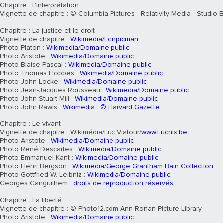
Chapitre : L'interprétation
Vignette de chapitre : © Columbia Pictures - Relativity Media - Studio
Chapitre : La justice et le droit
Vignette de chapitre :
Wikimedia/Lonpicman
Photo Platon :
Wikimedia/Domaine public
Photo Aristote :
Wikimedia/Domaine public
Photo Blaise Pascal :
Wikimedia/Domaine public
Photo Thomas Hobbes :
Wikimedia/Domaine public
Photo John Locke :
Wikimedia/Domaine public
Photo Jean-Jacques Rousseau :
Wikimedia/Domaine public
Photo John Stuart Mill :
Wikimedia/Domaine public
Photo John Rawls :
Wikimedia : © Harvard Gazette
Chapitre : Le vivant
Vignette de chapitre : Wikimédia/Luc Viatour/
www.Lucnix.be
Photo Aristote :
Wikimedia/Domaine public
Photo René Descartes :
Wikimedia/Domaine public
Photo Emmanuel Kant :
Wikimedia/Domaine public
Photo Henri Bergson :
Wikimedia/George Grantham Bain Collection
Photo Gottfried W. Leibniz :
Wikimedia/Domaine public
Georges Canguilhem :
droits de reproduction réservés
Chapitre : La liberté
Vignette de chapitre : © Photo12.com-Ann Ronan Picture Library
Photo Aristote :
Wikimedia/Domaine public