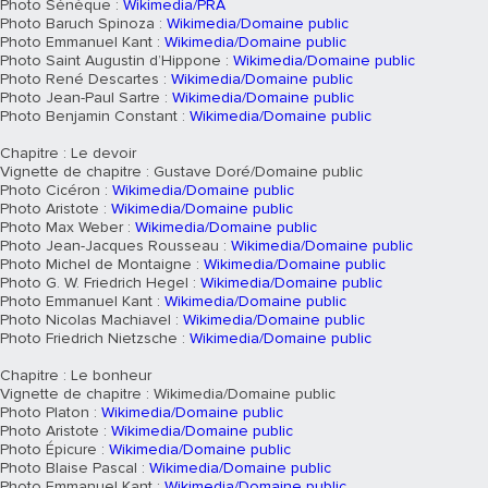
Photo Sénèque :
Wikimedia/PRA
Photo Baruch Spinoza :
Wikimedia/Domaine public
Photo Emmanuel Kant :
Wikimedia/Domaine public
Photo Saint Augustin d’Hippone :
Wikimedia/Domaine public
Photo René Descartes :
Wikimedia/Domaine public
Photo Jean-Paul Sartre :
Wikimedia/Domaine public
Photo Benjamin Constant :
Wikimedia/Domaine public
Chapitre : Le devoir
Vignette de chapitre : Gustave Doré/Domaine public
Photo Cicéron :
Wikimedia/Domaine public
Photo Aristote :
Wikimedia/Domaine public
Photo Max Weber :
Wikimedia/Domaine public
Photo Jean-Jacques Rousseau :
Wikimedia/Domaine public
Photo Michel de Montaigne :
Wikimedia/Domaine public
Photo G. W. Friedrich Hegel :
Wikimedia/Domaine public
Photo Emmanuel Kant :
Wikimedia/Domaine public
Photo Nicolas Machiavel :
Wikimedia/Domaine public
Photo Friedrich Nietzsche :
Wikimedia/Domaine public
Chapitre : Le bonheur
Vignette de chapitre : Wikimedia/Domaine public
Photo Platon :
Wikimedia/Domaine public
Photo Aristote :
Wikimedia/Domaine public
Photo Épicure :
Wikimedia/Domaine public
Photo Blaise Pascal :
Wikimedia/Domaine public
Photo Emmanuel Kant :
Wikimedia/Domaine public