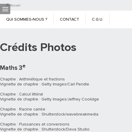
Accueil
QUI SOMMES-NOUS ?
CONTACT
C.G.U.
C.G.V.
MENTIONS LÉGALES
CHARTE DES DONNÉES
Crédits Photos
PERSONNELLES
CRÉDITS PHOTOS
e
Maths 3
Chapitre : Arithmétique et fractions
Vignette de chapitre : Getty Images/Carl Pendle
Chapitre : Calcul littéral
Vignette de chapitre : Getty Images/Jeffrey Coolidge
Chapitre : Racine carrée
Vignette de chapitre : Shutterstock/wavebreakmedia
Chapitre : Puissances et conversions
Vignette de chapitre : Shutterstock/Deva Studio