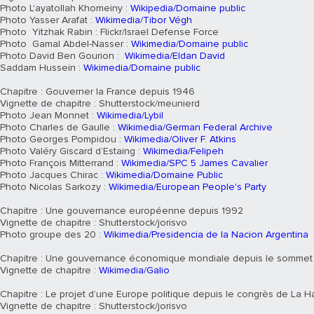
Photo L'ayatollah Khomeiny :
Wikipedia/Domaine public
Photo Yasser Arafat :
Wikimedia/Tibor Végh
Photo Yitzhak Rabin : Flickr/Israel Defense Force
Photo Gamal Abdel-Nasser :
Wikimedia/Domaine public
Photo David Ben Gourion :
Wikimedia/Eldan David
Saddam Hussein :
Wikimedia/Domaine public
Chapitre : Gouverner la France depuis 1946
Vignette de chapitre : Shutterstock/meunierd
Photo Jean Monnet :
Wikimedia/Lybil
Photo Charles de Gaulle :
Wikimedia/German Federal Archive
Photo Georges Pompidou :
Wikimedia/Oliver F. Atkins
Photo Valéry Giscard d’Estaing :
Wikimedia/Felipeh
Photo François Mitterrand :
Wikimedia/SPC 5 James Cavalier
Photo Jacques Chirac :
Wikimedia/Domaine Public
Photo Nicolas Sarkozy :
Wikimedia/European People's Party
Chapitre : Une gouvernance européenne depuis 1992
Vignette de chapitre : Shutterstock/jorisvo
Photo groupe des 20 :
Wikimedia/Presidencia de la Nacion Argentina
Chapitre : Une gouvernance économique mondiale depuis le sommet
Vignette de chapitre :
Wikimedia/Galio
Chapitre : Le projet d’une Europe politique depuis le congrès de La H
Vignette de chapitre : Shutterstock/jorisvo