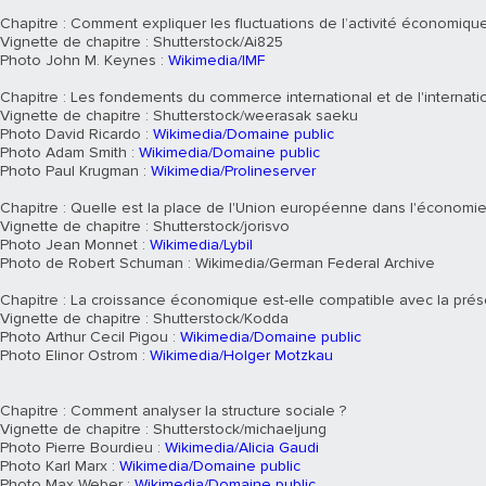
Chapitre : Comment expliquer les fluctuations de l’activité économique
Vignette de chapitre : Shutterstock/Ai825
Photo John M. Keynes :
Wikimedia/IMF
Chapitre : Les fondements du commerce international et de l'internatio
Vignette de chapitre : Shutterstock/weerasak saeku
Photo David Ricardo :
Wikimedia/Domaine public
Photo Adam Smith :
Wikimedia/Domaine public
Photo Paul Krugman :
Wikimedia/Prolineserver
Chapitre : Quelle est la place de l'Union européenne dans l'économie
Vignette de chapitre : Shutterstock/jorisvo
Photo Jean Monnet :
Wikimedia/Lybil
Photo de Robert Schuman : Wikimedia/German Federal Archive
Chapitre : La croissance économique est-elle compatible avec la prés
Vignette de chapitre : Shutterstock/Kodda
Photo Arthur Cecil Pigou :
Wikimedia/Domaine public
Photo Elinor Ostrom :
Wikimedia/Holger Motzkau
Chapitre : Comment analyser la structure sociale ?
Vignette de chapitre : Shutterstock/michaeljung
Photo Pierre Bourdieu :
Wikimedia/Alicia Gaudi
Photo Karl Marx :
Wikimedia/Domaine public
Photo Max Weber :
Wikimedia/Domaine public