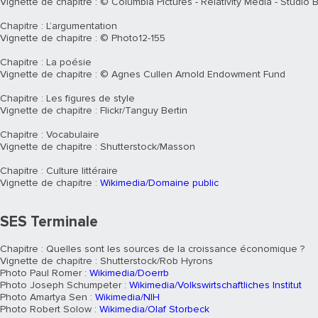
Vignette de chapitre : © Columbia Pictures - Relativity Media - Studio
Chapitre : L’argumentation
Vignette de chapitre : © Photo12-155
Chapitre : La poésie
Vignette de chapitre : © Agnes Cullen Arnold Endowment Fund
Chapitre : Les figures de style
Vignette de chapitre : Flickr/Tanguy Bertin
Chapitre : Vocabulaire
Vignette de chapitre : Shutterstock/Masson
Chapitre : Culture littéraire
Vignette de chapitre :
Wikimedia/Domaine public
SES Terminale
Chapitre : Quelles sont les sources de la croissance économique ?
Vignette de chapitre : Shutterstock/Rob Hyrons
Photo Paul Romer :
Wikimedia/Doerrb
Photo Joseph Schumpeter :
Wikimedia/Volkswirtschaftliches Institut
Photo Amartya Sen :
Wikimedia/NIH
Photo Robert Solow :
Wikimedia/Olaf Storbeck