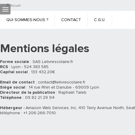
Accueil
QUI SOMMES-NOUS ?
CONTACT
C.G.U.
C.G.V.
MENTIONS LÉGALES
CHARTE DES DONNÉES
Mentions légales
PERSONNELLES
CRÉDITS PHOTOS
Forme sociale
: SAS Lelivrescolaire.fr
RCS
: Lyon - 524 383 585
Capital social
: 133 432,20€
Email de contact
: contact@lelivrescolaire.fr
Siège social
: 14 rue Rhin et Danube - 69009 Lyon
Directeur de la publication
: Raphaël Taïeb
Téléphone
: 09 82 21 29 94
Hébergeur :
Amazon Web Services, Inc, 410 Terry Avenue North, Seatt
téléphone : +1 206-266-7010.