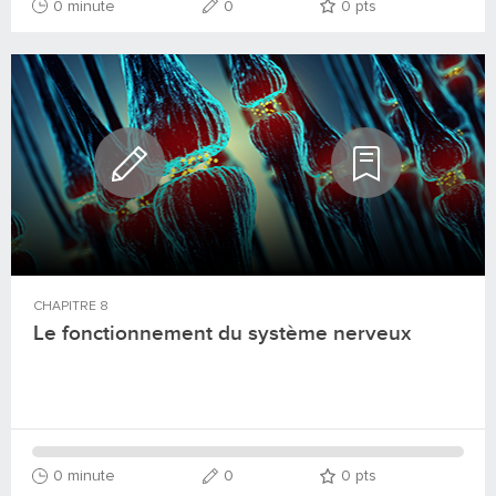
0 minute
0
0
pts
CHAPITRE
8
Le fonctionnement du système nerveux
0 minute
0
0
pts