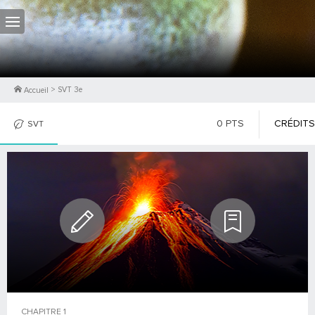
>
SVT 3e
Accueil
0
PTS
CRÉDITS
SVT
PHOTOS
CONTRIBUTEURS
CHAPITRE
1