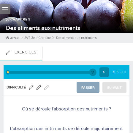
CHAPITRE
9
Des aliments aux nutriments
>
SVT 3e
>
Chapitre
9
-
Des aliments aux nutriments
Accueil
EXERCICES
FICHES DE COURS
0
DE SUITE
0
PTS
DIFFICULTÉ
PASSER
SUIVANT
Où se déroule l’absorption des nutriments ?
L'absorption des nutriments se déroule majoritairement