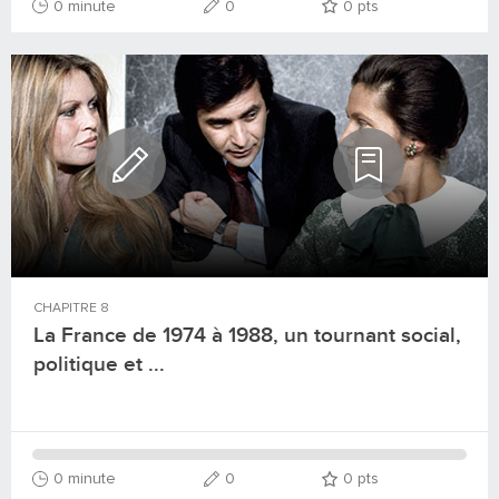
0 minute
0
0
pts
CHAPITRE
8
La France de 1974 à 1988, un tournant social,
politique et ...
0 minute
0
0
pts