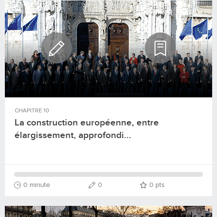
CHAPITRE
10
La construction européenne, entre
élargissement, approfondi...
0 minute
0
0
pts