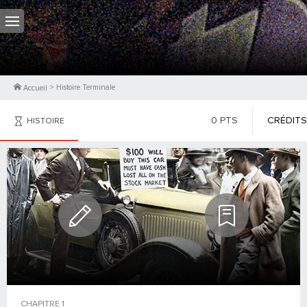
>
Histoire Terminale
Accueil
0
PTS
CRÉDITS
HISTOIRE
PHOTOS
CONTRIBUTEURS
CHAPITRE
1