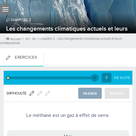
CHAPITRE
2
Les changements climatiques actuels et leurs
conséquences
>
SVT 3e
>
Chapitre
2
-
Les changements climatiques actuels et leurs
Accueil
conséquences
EXERCICES
FICHES DE COURS
0
DE SUITE
0
PTS
DIFFICULTÉ
PASSER
SUIVANT
Le méthane est un gaz à effet de serre.