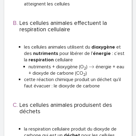
atteignent les cellules
Les cellules animales effectuent la
respiration cellulaire
les cellules animales utilisent du
dioxygène
et
des
nutriments
pour libérer de l'
énergie
: c’est
la
respiration
cellulaire
→
nutriments + dioxygène (O
)
énergie + eau
2
+ dioxyde de carbone (CO
)
2
cette réaction chimique produit un déchet qu'il
faut évacuer : le dioxyde de carbone
Les cellules animales produisent des
déchets
la respiration cellulaire produit du dioxyde de
carbone qui est un
déchet
pour les cellules