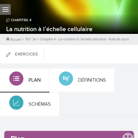
CHAPITRE
4
La nutrition à l’échelle cellulaire
>
SVT 3e
>
Chapitre
4
-
La nutrition à l’échelle cellulaire
- fiche de cours
Accueil
EXERCICES
FICHES DE COURS
PLAN
DÉFINITIONS
0
PTS
SCHÉMAS