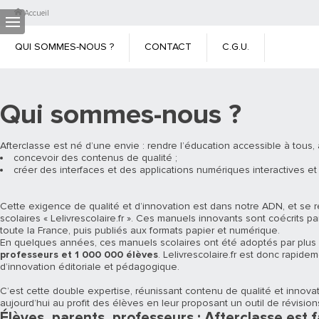
Accueil
QUI SOMMES-NOUS ?
CONTACT
C.G.U.
C.G.V.
MENTIONS LÉGALES
CHARTE DES DONNÉES
Qui sommes-nous ?
PERSONNELLES
CRÉDITS PHOTOS
Afterclasse est né d’une envie : rendre l’éducation accessible à tous
concevoir des contenus de qualité ;
créer des interfaces et des applications numériques interactives e
Cette exigence de qualité et d’innovation est dans notre ADN, et se 
scolaires « Lelivrescolaire.fr ». Ces manuels innovants sont coécrit
toute la France, puis publiés aux formats papier et numérique.
En quelques années, ces manuels scolaires ont été adoptés par plu
professeurs et 1 000 000 élèves
. Lelivrescolaire.fr est donc rapi
d’innovation éditoriale et pédagogique.
C’est cette double expertise, réunissant contenu de qualité et innov
aujourd’hui au profit des élèves en leur proposant un outil de révisions 
Élèves, parents, professeurs : Afterclasse est f