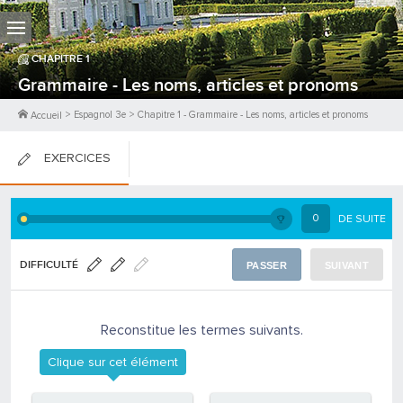
CHAPITRE
1
Grammaire - Les noms, articles et pronoms
>
Espagnol 3e
>
Chapitre
1
-
Grammaire - Les noms, articles et pronoms
Accueil
EXERCICES
FICHES DE COURS
0
DE SUITE
0
PTS
DIFFICULTÉ
PASSER
SUIVANT
Reconstitue les termes suivants.
Clique sur cet élément