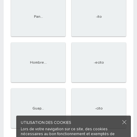
Pan…
-ito
Hombre...
-ecito
Guap...
-cito
UTILISATION DES COOKIES
Lors de votre navigation sur ce site, des cookies
nécessaires au bon fonctionnement et exemptés de