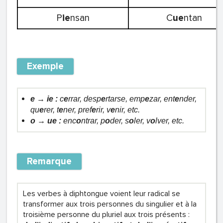
P
ie
nsan
C
ue
ntan
Exemple
e → ie :
c
e
rrar, desp
e
rtarse, emp
e
zar, ent
e
nder,
qu
e
rer, t
e
ner, pref
e
rir, v
e
nir, etc.
o → ue :
enc
o
ntrar, p
o
der, s
o
ler, v
o
lver, etc.
Remarque
Les verbes à diphtongue voient leur radical se
transformer aux trois personnes du singulier et à la
troisième personne du pluriel aux trois présents :