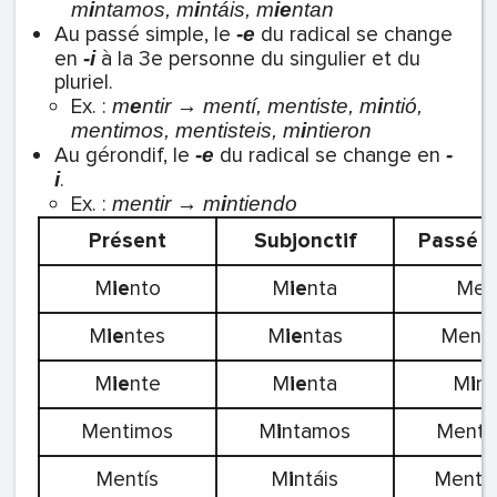
m
i
ntamos, m
i
ntáis, m
ie
ntan
Au passé simple, le
du radical se change
-e
en
à la 3e personne du singulier et du
-i
pluriel.
Ex. :
m
e
ntir → mentí, mentiste, m
i
ntió,
mentimos, mentisteis, m
i
ntieron
Au gérondif, le
du radical se change en
-e
-
.
i
Ex. :
mentir → m
i
ntiendo
Présent
Subjonctif
Passé s
M
ie
nto
M
ie
nta
Men
M
ie
ntes
M
ie
ntas
Menti
M
ie
nte
M
ie
nta
M
i
nt
Mentimos
M
i
ntamos
Menti
Mentís
M
i
ntáis
Mentis