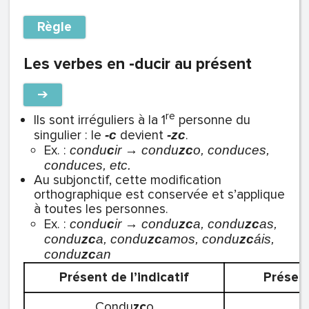
Règle
Les verbes en -ducir au présent
➔
re
Ils sont irréguliers à la 1
personne du
singulier : le
devient
.
-c
-zc
Ex. :
c
ondu
c
ir → condu
zc
o, conduces,
conduces, etc.
Au subjonctif, cette modification
orthographique est conservée et s’applique
à toutes les personnes.
Ex. :
condu
c
ir → condu
zc
a, condu
zc
as,
condu
zc
a, condu
zc
amos, condu
zc
áis,
condu
zc
an
Présent de l’indicatif
Présent
Condu
zc
o
C