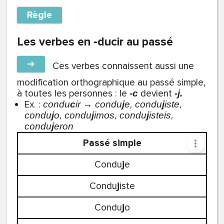
Règle
Les verbes en -ducir au passé
➔
Ces verbes connaissent aussi une
modification orthographique au passé simple,
à toutes les personnes : le
devient
-c
-j.
Ex. :
c
ondu
c
ir → condu
j
e, condu
j
iste,
condu
j
o, condu
j
imos, condu
j
isteis,
condu
j
eron
Passé simple
Condu
j
e
Condu
j
iste
Condu
j
o