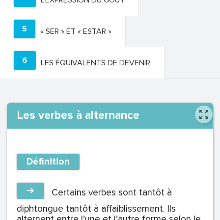
L’EXPRESSION DU GOUT
5
« SER » ET « ESTAR »
6
LES ÉQUIVALENTS DE DEVENIR
Les verbes à alternance
Définition
➔
Certains verbes sont tantôt à
diphtongue tantôt à affaiblissement. Ils
alternent entre l’une et l’autre forme selon le