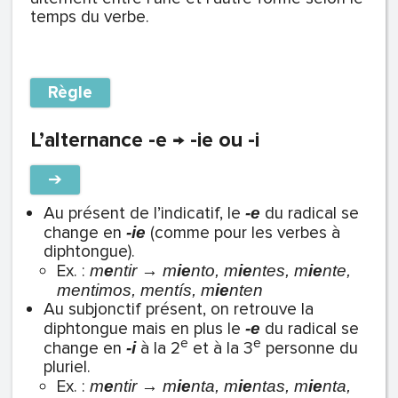
temps du verbe.
Règle
L’alternance -e → -ie ou -i
➔
Au présent de l’indicatif, le
du radical se
-e
change en
(comme pour les verbes à
-ie
diphtongue).
Ex. :
m
e
ntir → m
ie
nto, m
ie
ntes, m
ie
nte,
mentimos, mentís, m
ie
nten
Au subjonctif présent, on retrouve la
diphtongue mais en plus le
du radical se
-e
e
e
change en
à la 2
et à la 3
personne du
-i
pluriel.
Ex. :
m
e
ntir → m
ie
nta, m
ie
ntas, m
ie
nta,