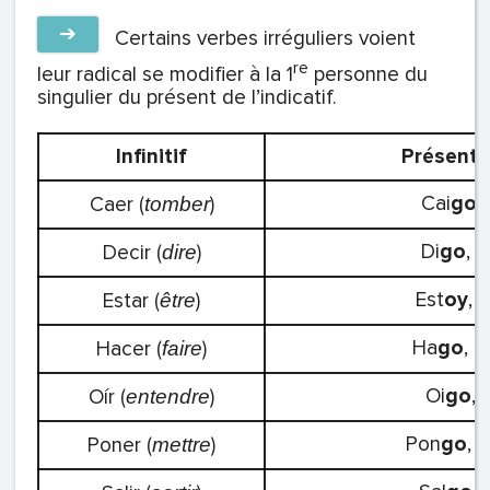
➔
Certains verbes irréguliers voient
re
leur radical se modifier à la 1
personne du
singulier du présent de l’indicatif.
Infinitif
Présent d
Cai
go
,
Caer (
)
tomber
Di
go
, d
Decir (
)
dire
Est
oy
, 
Estar (
)
être
Ha
go
, h
Hacer (
)
faire
Oi
go
, 
Oír (
)
entendre
Pon
go
, 
Poner (
)
mettre