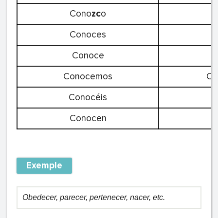
Cono
zc
o
Conoces
Conoce
Conocemos
Co
Conocéis
C
Conocen
C
Exemple
Obedecer, parecer, pertenecer, nacer, etc.