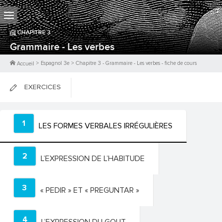
CHAPITRE
3
Grammaire - Les verbes
>
Espagnol 3e
>
Chapitre
3
-
Grammaire - Les verbes
- fiche de cours
Accueil
EXERCICES
FICHES DE COURS
1
LES FORMES VERBALES IRRÉGULIÈRES
0
PTS
2
L’EXPRESSION DE L’HABITUDE
3
« PEDIR » ET « PREGUNTAR »
4