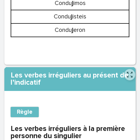
Condu
j
imos
Condu
j
isteis
Condu
j
eron
Les verbes irréguliers au présent de
l’indicatif
Règle
Les verbes irréguliers à la première
personne du singulier