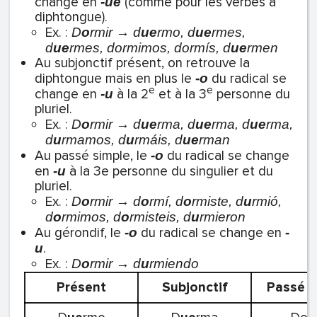
change en
(comme pour les verbes à
-ue
diphtongue).
Ex. :
D
o
rmir → d
ue
rmo, d
ue
rmes,
d
ue
rmes, dormimos, dormís, d
ue
rmen
Au subjonctif présent, on retrouve la
diphtongue mais en plus le
du radical se
-o
e
e
change en
à la 2
et à la 3
personne du
-u
pluriel.
Ex. :
D
o
rmir → d
ue
rma, d
ue
rma, d
ue
rma,
d
u
rmamos, d
u
rmáis, d
ue
rman
Au passé simple, le
du radical se change
-o
en
à la 3e personne du singulier et du
-u
pluriel.
Ex. :
D
o
rmir → d
o
rmí, d
o
rmiste, d
u
rmió,
d
o
rmimos, d
o
rmisteis, d
u
rmieron
Au gérondif, le
du radical se change en
-o
-
.
u
Ex. :
D
o
rmir → d
u
rmiendo
Présent
Subjonctif
Passé s