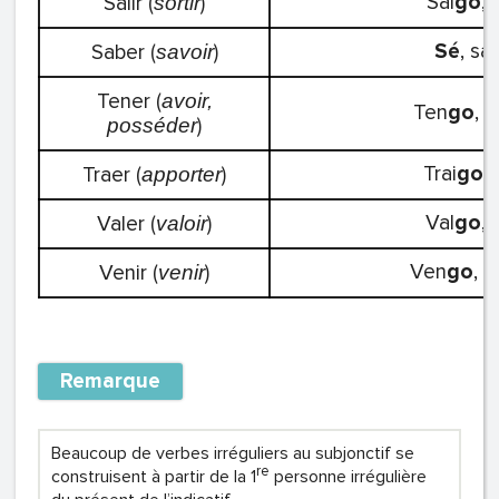
Sal
go
, 
Salir (
)
sortir
Sé
, sa
Saber (
)
savoir
Tener (
avoir,
Ten
go
, t
)
posséder
Trai
go
, 
Traer (
)
apporter
Val
go
, 
Valer (
)
valoir
Ven
go
, v
Venir (
)
venir
Remarque
Beaucoup de verbes irréguliers au subjonctif se
re
construisent à partir de la 1
personne irrégulière