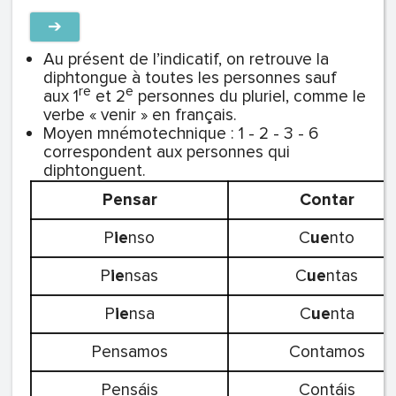
➔
Au présent de l’indicatif, on retrouve la
diphtongue à toutes les personnes sauf
re
e
aux 1
et 2
personnes du pluriel, comme le
verbe « venir » en français.
Moyen mnémotechnique : 1 - 2 - 3 - 6
correspondent aux personnes qui
diphtonguent.
Pensar
Contar
P
ie
nso
C
ue
nto
P
ie
nsas
C
ue
ntas
P
ie
nsa
C
ue
nta
Pensamos
Contamos
Pensáis
Contáis