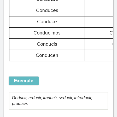
Conduces
C
Conduce
C
Conducimos
Co
Conducís
C
Conducen
C
Exemple
Deducir, reducir, traducir, seducir, introducir,
producir.