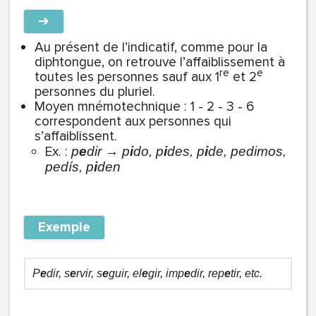
➔
Au présent de l’indicatif, comme pour la
diphtongue, on retrouve l’affaiblissement à
re
e
toutes les personnes sauf aux 1
et 2
personnes du pluriel.
Moyen mnémotechnique : 1 - 2 - 3 - 6
correspondent aux personnes qui
s’affaiblissent.
Ex. :
p
e
dir → p
i
do, p
i
des, p
i
de, pedimos,
pedís, p
i
den
Exemple
P
e
dir, s
e
rvir, s
e
guir, el
e
gir, imp
e
dir, rep
e
tir, etc.