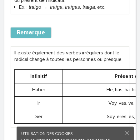
du présent de l’indicatif.
Ex. :
, etc.
t
raigo → traiga, traigas, traiga
Remarque
Il existe également des verbes irréguliers dont le
radical change à toutes les personnes ou presque.
Infinitif
Présent de 
Haber
He, has, ha, he
Ir
Voy, vas, va, v
Ser
Soy, eres, es, 
UTILISATION DES COOKIES