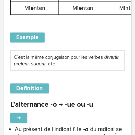
M
ie
nten
M
ie
ntan
M
i
nti
Exemple
C’est la même conjugaison pour les verbes
divertir,
etc.
preferir, sugerir,
Définition
L’alternance -o → -ue ou -u
➔
Au présent de l’indicatif, le
du radical se
-o