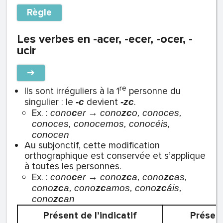
Règle
Les verbes en -acer, -ecer, -ocer, -
ucir
➔
re
Ils sont irréguliers à la 1
personne du
singulier : le
devient
.
-c
-zc
Ex. :
c
ono
c
er → cono
zc
o, conoces,
conoces, conocemos, conocéis,
conocen
Au subjonctif, cette modification
orthographique est conservée et s’applique
à toutes les personnes.
Ex. :
cono
c
er → cono
zc
a, cono
zc
as,
cono
zc
a, cono
zc
amos, cono
zc
áis,
cono
zc
an
Présent de l’indicatif
Présent