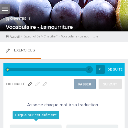
CHAPITRE
11
Vocabulaire - La nourriture
>
Espagnol 3e
>
Chapitre
11
-
Vocabulaire - La nourriture
Accueil
EXERCICES
FICHES DE COURS
0
DE SUITE
0
PTS
DIFFICULTÉ
PASSER
SUIVANT
Associe chaque mot à sa traduction.
Clique sur cet élément