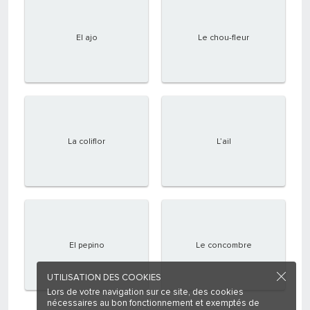
El ajo
Le chou-fleur
La coliflor
L’ail
El pepino
Le concombre
UTILISATION DES COOKIES
Lors de votre navigation sur ce site, des cookies
nécessaires au bon fonctionnement et exemptés de