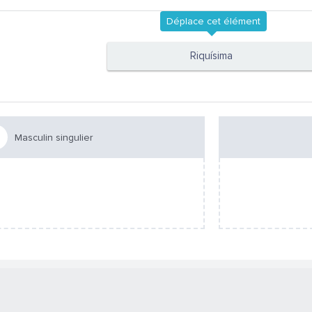
Déplace cet élément
Riquísima
Masculin singulier