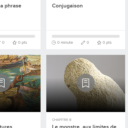
la phrase
Conjugaison
0
0
pts
0 minute
0
0
pts
CHAPITRE
8
tures
Le monstre, aux limites de