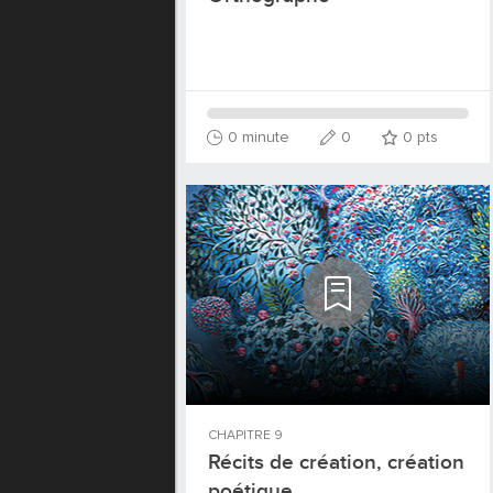
0 minute
0
0
pts
CHAPITRE
9
Récits de création, création
poétique