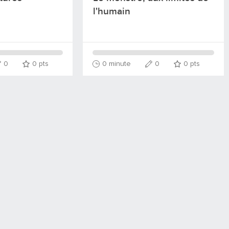
l'humain
0
0
pts
0 minute
0
0
pts