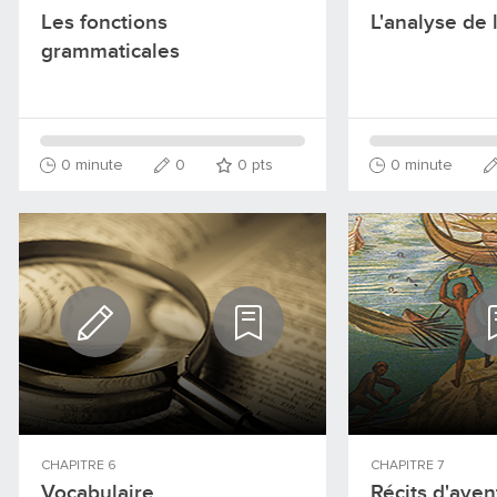
Les fonctions
L'analyse de 
grammaticales
0 minute
0
0
pts
0 minute
CHAPITRE
6
CHAPITRE
7
Vocabulaire
Récits d'aven