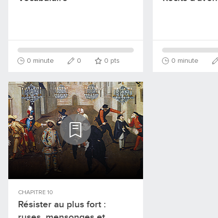
0 minute
0
0
pts
0 minute
CHAPITRE
10
Résister au plus fort :
ruses, mensonges et