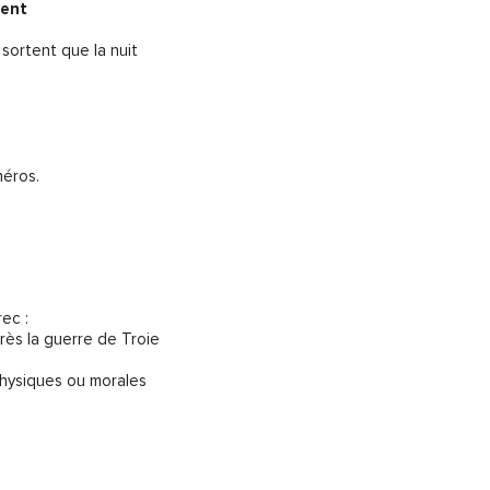
ent
sortent que la nuit
héros.
rec :
rès la guerre de Troie
 physiques ou morales