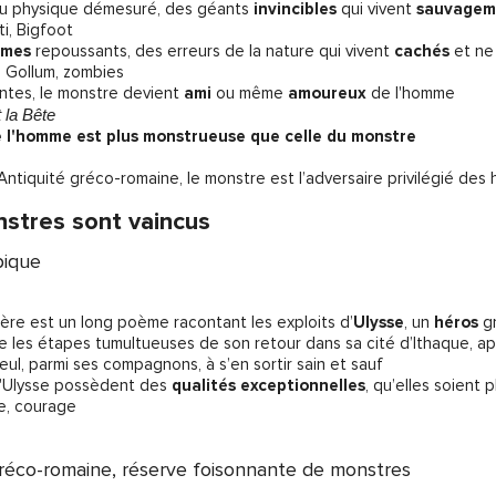
u physique démesuré, des géants
invincibles
qui vivent
sauvagem
éti, Bigfoot
mmes
repoussants, des erreurs de la nature qui vivent
cachés
et ne 
a, Gollum, zombies
ntes, le monstre devient
ami
ou même
amoureux
de l'homme
t la Bête
e l'homme est plus monstrueuse que celle du monstre
’Antiquité gréco-romaine, le monstre est l’adversaire privilégié des 
stres sont vaincus
pique
re est un long poème racontant les exploits d’
Ulysse
, un
héros
g
te les étapes tumultueuses de son retour dans sa cité d’Ithaque, ap
seul, parmi ses compagnons, à s’en sortir sain et sauf
qu'Ulysse possèdent des
qualités exceptionnelles
, qu’elles soient
se, courage
réco-romaine, réserve foisonnante de monstres