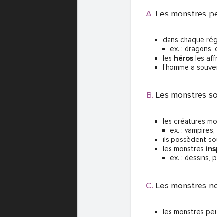
Les monstres p
e
dans chaque rég
T DE PASSE
ex. : dragons,
les
héros
les aff
l'homme a souv
T DE PASSE
Les monstres so
les créatures m
ex. : vampires,
ils possèdent s
les monstres
ins
ex. : dessins, 
Les monstres n
T DE PASSE
les monstres peu