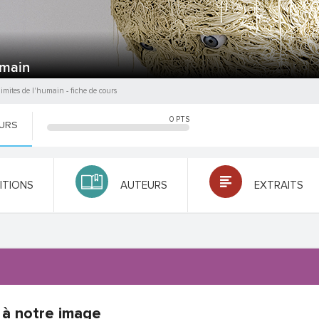
umain
limites de l'humain
- fiche de cours
0
PTS
OURS
NITIONS
AUTEURS
EXTRAITS
à notre image