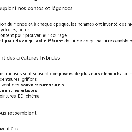
euplent nos contes et légendes
ion du monde et à chaque époque, les hommes ont inventé des
m
 cyclopes, ogres
rontent pour prouver leur courage
ent
peur de ce qui est différent
de lui, de ce qui ne lui ressemble
nt des créatures hybrides
onstrueuses sont souvent
composées de plusieurs éléments
: un 
 centaures, griffons
ouvent des
pouvoirs surnaturels
pirent les artistes
peintures, BD, cinéma
ous ressemblent
vent être :