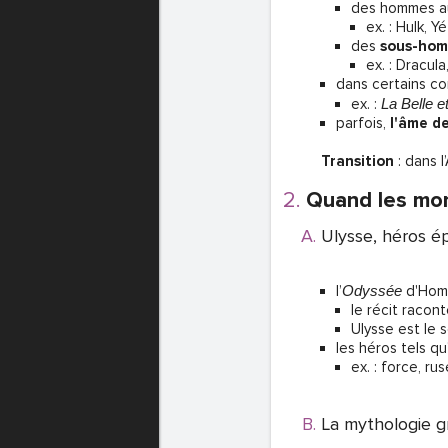
des hommes a
ex. : Hulk, Y
des
sous-ho
ex. : Dracul
dans certains co
ex. :
La Belle e
parfois,
l'âme d
Transition
: dans l
Quand les mon
Ulysse, héros é
l’
Odyssée
d'Homè
le récit racon
Ulysse est le 
les héros tels 
ex. : force, ru
La mythologie g