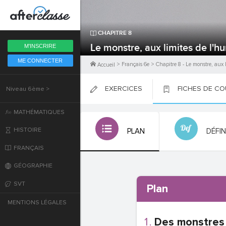
Fermer
CHAPITRE
8
6ème
Le monstre, aux limites de l'h
M'INSCRIRE
ME CONNECTER
5ème
>
Français 6e
>
Chapitre
8
-
Le monstre, aux 
Accueil
EXERCICES
FICHES DE C
Niveau 6ème >
4ème
PLACER
PLACER
PLACER
MATHÉMATIQUES
3ème
HISTOIRE
PLAN
DÉFI
2nde
FRANÇAIS
GÉOGRAPHIE
Première
SVT
Plan
Terminale
MENTIONS LÉGALES
Des monstres 