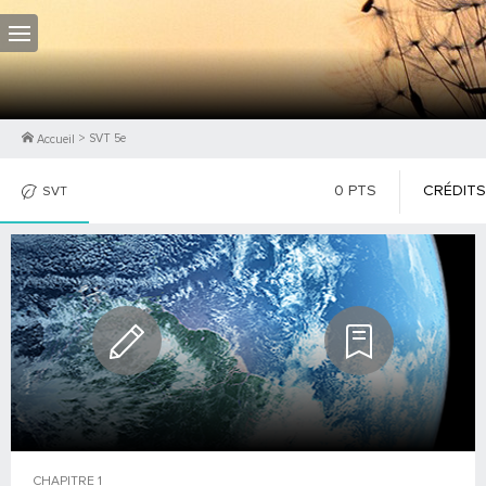
>
SVT 5e
Accueil
0
PTS
CRÉDITS
SVT
PHOTOS
CONTRIBUTEURS
CHAPITRE
1