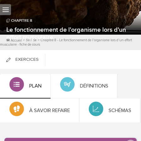
CHAPITRE
8
Le fonctionnement de l'organisme lors d'un
effort musculaire
>
SVT 5e
>
Chapitre
8
-
Le fonctionnement de l'organisme lors d'un effort
Accueil
musculaire
- fiche de cours
EXERCICES
FICHES DE COURS
PLAN
DÉFINITIONS
0
PTS
À SAVOIR REFAIRE
SCHÉMAS