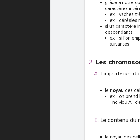
grâce à notre co
caractères intér
ex. : vaches 
ex. : céréales
si un caractère i
descendants
ex. : si l’on 
suivantes
Les chromosom
L’importance du
le
noyau
des cel
ex. : on prend 
l’individu A : c
Le contenu du 
le noyau des cel