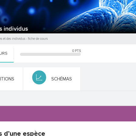
s individus
es et des individus
- fiche de cours
0
PTS
OURS
NITIONS
SCHÉMAS
s d’une espèce