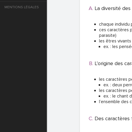
MENTIONS LÉGALES
La diversité de
e
chaque individu 
T DE PASSE
ces caractères p
parasite)
les êtres vivan
ex. : les pens
T DE PASSE
L’origine des ca
les caractères 
ex. : deux pe
les caractères 
ex. : le chant
l’ensemble des c
Des caractères 
T DE PASSE