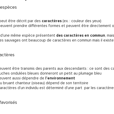
s espèces
peut être décrit par des
caractères
(ex. : couleur des yeux)
euvent prendre différentes formes et peuvent être directement obse
ts d’une même espèce présentent
des caractères en commun
, mai
ées sauvages ont beaucoup de caractères en commun mais il existe 
ractères
peuvent être transmis des parents aux descendants : ce sont des 
rruches ondulées bleues donneront un petit au plumage bleu
peuvent aussi dépendre de
l’environnement
 du bruant chanteur (oiseau) dépend de son territoire
aractères d’un individu est déterminé d'une part par les caractère
favorisés