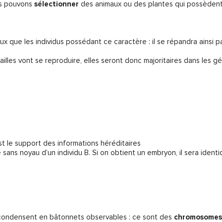
us pouvons
sélectionner
des animaux ou des plantes qui possèden
ux que les individus possédant ce caractère : il se répandra ainsi p
cailles vont se reproduire, elles seront donc majoritaires dans les g
est le support des informations héréditaires
e sans noyau d’un individu B. Si on obtient un embryon, il sera ident
 se condensent en bâtonnets observables : ce sont des
chromosomes