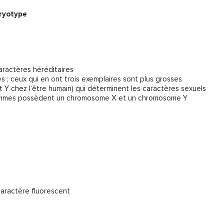
ryotype
ractères héréditaires
; ceux qui en ont trois exemplaires sont plus grosses
t Y chez l’être humain) qui déterminent les caractères sexuels
hommes possèdent un chromosome X et un chromosome Y
caractère fluorescent