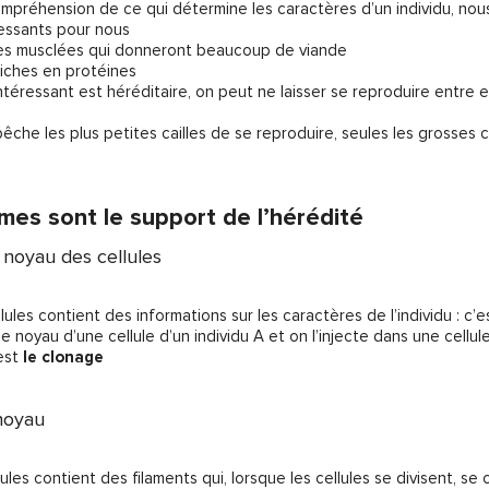
mpréhension de ce qui détermine les caractères d’un individu, no
essants pour nous
très musclées qui donneront beaucoup de viande
 riches en protéines
ntéressant est héréditaire, on peut ne laisser se reproduire entre e
empêche les plus petites cailles de se reproduire, seules les grosses 
es sont le support de l’hérédité
 noyau des cellules
lules contient des informations sur les caractères de l’individu : c’
le noyau d’une cellule d’un individu A et on l’injecte dans une cellul
’est
le clonage
noyau
lules contient des filaments qui, lorsque les cellules se divisent,