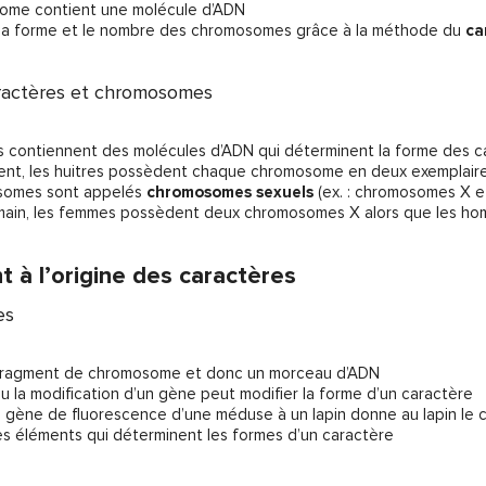
ome contient une molécule d’ADN
 la forme et le nombre des chromosomes grâce à la méthode du
ca
aractères et chromosomes
 contiennent des molécules d’ADN qui déterminent la forme des ca
ent, les huitres possèdent chaque chromosome en deux exemplaires 
osomes sont appelés
chromosomes sexuels
(ex. : chromosomes X e
umain, les femmes possèdent deux chromosomes X alors que les 
 à l’origine des caractères
es
fragment de chromosome et donc un morceau d’ADN
 ou la modification d’un gène peut modifier la forme d’un caractère
un gène de fluorescence d’une méduse à un lapin donne au lapin le 
es éléments qui déterminent les formes d’un caractère