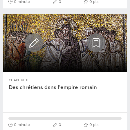
0 minute
0
0
pts
CHAPITRE
8
Des chrétiens dans l'empire romain
0 minute
0
0
pts