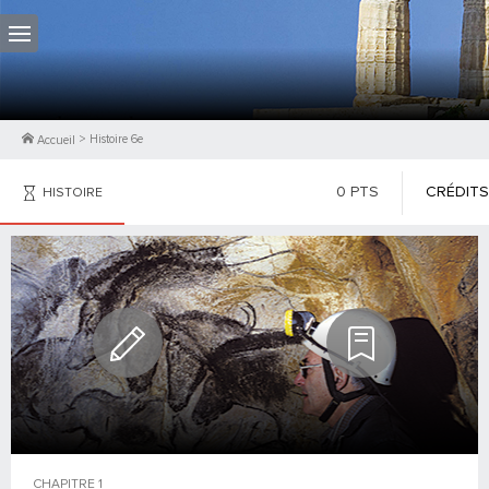
>
Histoire 6e
Accueil
0
PTS
CRÉDITS
HISTOIRE
PHOTOS
CONTRIBUTEURS
CHAPITRE
1