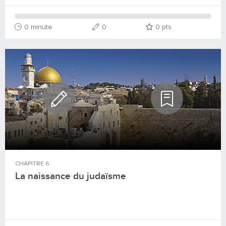
0 minute
0
0
pts
CHAPITRE
6
La naissance du judaïsme