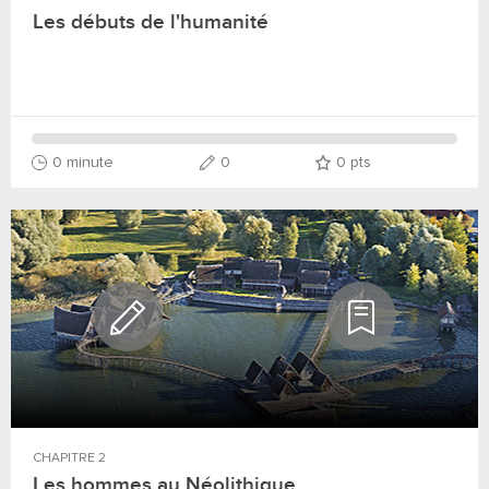
Les débuts de l'humanité
0 minute
0
0
pts
CHAPITRE
2
Les hommes au Néolithique