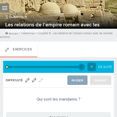
CHAPITRE
9
Les relations de l’empire romain avec les
mondes anciens
>
Histoire 6e
>
Chapitre
9
-
Les relations de l’empire romain avec les mondes
Accueil
anciens
EXERCICES
FICHES DE COURS
0
DE SUITE
0
PTS
DIFFICULTÉ
PASSER
SUIVANT
Qui sont les mandarins ?