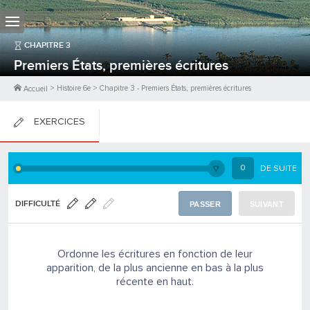
CHAPITRE
3
Premiers États, premières écritures
>
Histoire 6e
>
Chapitre
3
-
Premiers États, premières écritures
Accueil
EXERCICES
FICHES DE COURS
0
DE SUITE
0
PTS
DIFFICULTÉ
PASSER
SUIVANT
Ordonne les écritures en fonction de leur
apparition, de la plus ancienne en bas à la plus
récente en haut.