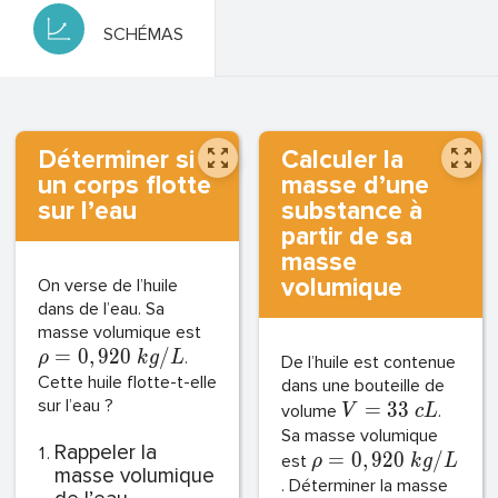
SCHÉMAS
Déterminer si
Calculer la
un corps flotte
masse d’une
sur l’eau
substance à
partir de sa
masse
volumique
On verse de l’huile
dans de l’eau. Sa
masse volumique est
=
0
,
9
2
0
/
.
ρ
k
g
L
De l’huile est contenue
Cette huile flotte-t-elle
dans une bouteille de
sur l’eau ?
=
3
3
volume
.
V
c
L
Sa masse volumique
Rappeler la
=
0
,
9
2
0
/
est
ρ
k
g
L
masse volumique
. Déterminer la masse