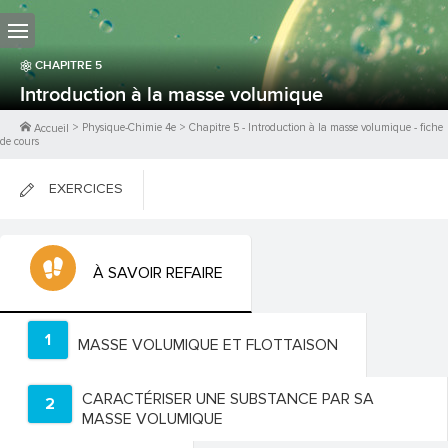
CHAPITRE
5
Introduction à la masse volumique
>
Physique-Chimie 4e
>
Chapitre
5
-
Introduction à la masse volumique
- fiche
Accueil
de cours
EXERCICES
FICHES DE COURS
À SAVOIR REFAIRE
0
PTS
1
MASSE VOLUMIQUE ET FLOTTAISON
CARACTÉRISER UNE SUBSTANCE PAR SA
2
MASSE VOLUMIQUE