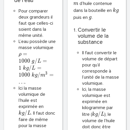
de l’eau
d’huile contenue
m
dans la bouteille en
k
g
Pour comparer
deux grandeurs il
puis en
.
g
faut que celles-ci
soient dans la
Convertir le
même unité.
volume de la
L’eau possède une
substance
masse volumique
Il faut convertir le
=
ρ
volume de départ
1
0
0
0
/
=
g
L
pour qu’il
1
/
=
k
g
L
corresponde à
3
1
0
0
0
/
=
k
g
m
l’unité de la masse
…
.
volumique.
Ici la masse
Ici, la masse
volumique de
volumique est
l’huile est
exprimée en
exprimée en
kilogramme par
/
. Il faut donc
k
g
L
/
litre (
), le
k
g
L
faire de même
volume de l’huile
pour la masse
doit donc être