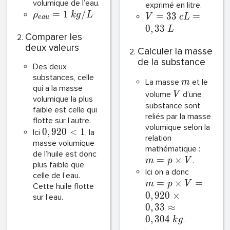
volumique de l’eau.
exprimé en litre.
=
1
/
ρ
k
g
L
=
3
3
=
V
c
L
e
a
u
0
,
3
3
L
Comparer les
deux valeurs
Calculer la masse
de la substance
Des deux
substances, celle
La masse
et le
m
qui a la masse
volume
d’une
V
volumique la plus
substance sont
faible est celle qui
reliés par la masse
flotte sur l’autre.
volumique selon la
0
,
9
2
0
<
1
Ici
, la
relation
masse volumique
mathématique :
de l’huile est donc
=
×
.
m
p
V
plus faible que
Ici on a donc
celle de l’eau.
=
×
=
m
p
V
Cette huile flotte
0
,
9
2
0
×
sur l’eau.
0
,
3
3
≈
0
,
3
0
4
.
k
g