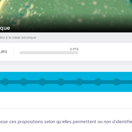
ique
tion à la masse volumique
0
PTS
OURS
asse ces propositions selon qu’elles permettent ou non d’identifi