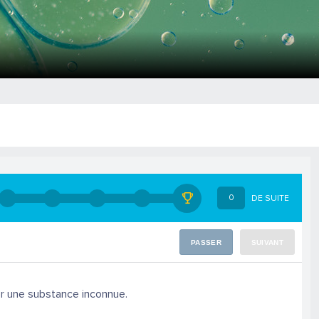
0
DE SUITE
PASSER
SUIVANT
er une substance inconnue.