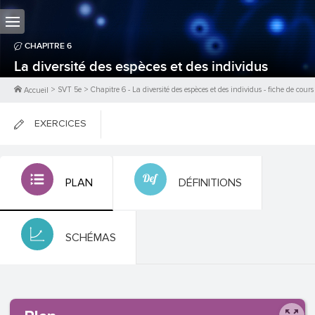
CHAPITRE
6
La diversité des espèces et des individus
>
SVT 5e
>
Chapitre
6
-
La diversité des espèces et des individus
- fiche de cours
Accueil
EXERCICES
FICHES DE COURS
PLAN
DÉFINITIONS
0
PTS
SCHÉMAS