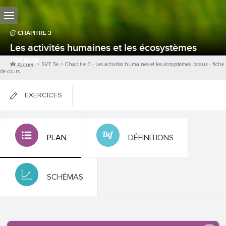
CHAPITRE
3
Les activités humaines et les écosystèmes
locaux
>
SVT 5e
>
Chapitre
3
-
Les activités humaines et les écosystèmes locaux
- fiche
Accueil
de cours
EXERCICES
FICHES DE COURS
PLAN
DÉFINITIONS
0
PTS
SCHÉMAS