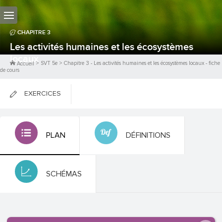
CHAPITRE
3
Les activités humaines et les écosystèmes
locaux
>
SVT 5e
>
Chapitre
3
-
Les activités humaines et les écosystèmes locaux
- fiche
Accueil
de cours
EXERCICES
FICHES DE COURS
PLAN
DÉFINITIONS
0
PTS
SCHÉMAS