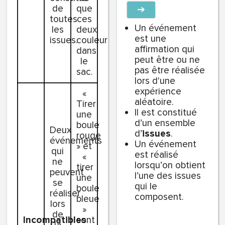
de
que
➔
toutes
ces
Un événement
les
deux
est une
issues.
couleurs
affirmation qui
dans
peut être ou ne
le
pas être réalisée
sac.
lors d'une
expérience
«
aléatoire.
Tirer
Il est constitué
une
d’un ensemble
boule
Deux
d’
issues
.
rouge
événements
Un événement
» et
qui
est réalisé
«
ne
lorsqu’on obtient
tirer
peuvent
l’une des issues
une
se
qui le
boule
réaliser
composent.
bleue
lors
»
de
Incompatibles
sont