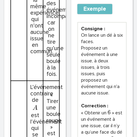
la
des
même
Exemple
événements
expérience,
incompatibles,
qui
car
n’ont
on
Consigne :
aucune
ne
On lance un dé à six
issue
tire
faces.
en
qu’une
Proposez un
commun.
seule
événement à une
boule
issue, à deux
à la
issues, à trois
fois.
issues, puis
proposez un
L’événement
événement qui n'a
contraire
aucune issue.
«
de
Tirer
Correction :
une
A
6
« Obtenir un
» est
boule
est
un événement à
rouge
l'événement
une issue, car il n’y
»
qui
a qu’une face du dé
est
se