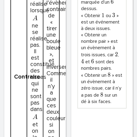
6
l’évènement
marquée d'un
réalise
contraire
dessus.
lorsque
de
1
3
« Obtenir
ou
»
A
«
est un événement
ne
tirer
à deux issues.
se
une
« Obtenir un
réalise
boule
nombre pair » est
pas.
bleue
un évènement à
Il
»,
2
trois issues, car
,
est
et
4
6
et
sont des
constitué
inversement.
nombres pairs.
des
Comme
8
« Obtenir un
» est
Contraire
issues
il
un évènement à
qui
n’y
zéro issue, car il n’y
ne
a
8
a pas de
sur un
sont
que
dé à six faces.
pas
ces
dans
deux
A
couleurs,
et
si
on
on