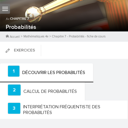
CHAPITRE
7
Probabilités
>
Mathématiques 4e
>
Chapitre
7
-
Probabilités
- fiche de cours
Accueil
EXERCICES
FICHES DE COURS
1
DÉCOUVRIR LES PROBABILITÉS
0
PTS
2
CALCUL DE PROBABILITÉS
INTERPRÉTATION FRÉQUENTISTE DES
3
PROBABILITÉS