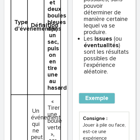
et
pouvoir
deux
déterminer de
boules
manière certaine
Type
bleues
Définition
lequel va se
d’évènement(s)
dans
produire.
un
Les
issues
(ou
sac,
éventualités
)
puis
sont les résultats
on
possibles de
en
l'expérience
tire
aléatoire.
une
au
hasard.
Exemple
«
Tirer
Un
une
événement
Consigne :
boule
qui
Jouer à pile ou face,
verte
ne
est-ce une
»,
peut
expérience