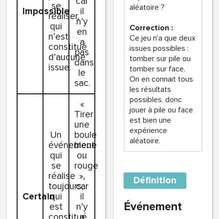
car
se
aléatoire ?
Impossible
il
réaliser,
n’y
qui
Correction :
en
n’est
Ce jeu n'a que deux
a
constitué
issues possibles :
pas
d’aucune
tomber sur pile ou
dans
issue.
tomber sur face.
le
On en connait tous
sac.
les résultats
possibles, donc
«
jouer à pile ou face
Tirer
est bien une
une
expérience
Un
boule
aléatoire.
événement
bleue
qui
ou
se
rouge
réalise
»,
Définition
toujours,
car
Certain
qui
il
Événement
est
n’y
constitué
a