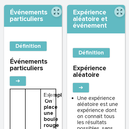
Événements
Expérience
particuliers
aléatoire et
événement
Définition
Définition
Événements
particuliers
Expérience
aléatoire
➔
➔
Exemple
Une expérience
On
aléatoire est une
place
expérience dont
une
on connait tous
boule
les résultats
rouge
possibles, sans