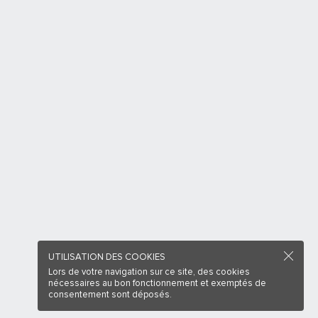
UTILISATION DES COOKIES
Lors de votre navigation sur ce site, des cookies
nécessaires au bon fonctionnement et exemptés de
consentement sont déposés.