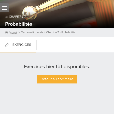
CHAPITRE
7
Probabilités
>
Mathématiques 4e
>
Chapitre
7
-
Probabilités
Accueil
EXERCICES
FICHES DE COURS
Exercices bientôt disponibles.
0
PTS
Retour au sommaire