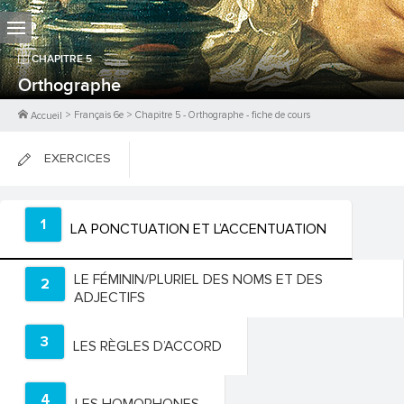
CHAPITRE
5
Orthographe
>
Français 6e
>
Chapitre
5
-
Orthographe
- fiche de cours
Accueil
EXERCICES
FICHES DE COURS
1
LA PONCTUATION ET L’ACCENTUATION
0
PTS
LE FÉMININ/PLURIEL DES NOMS ET DES
2
ADJECTIFS
3
LES RÈGLES D’ACCORD
4