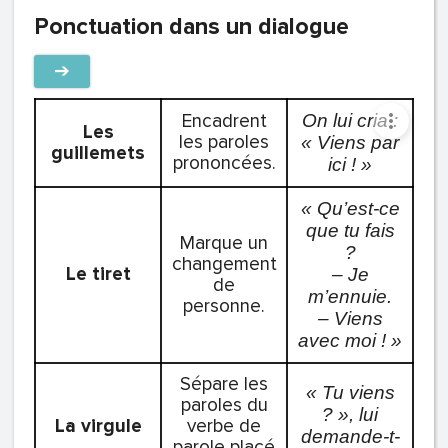
Ponctuation dans un dialogue
➔
Encadrent
On lui cria :
Les
les paroles
« Viens par
guillemets
prononcées.
ici ! »
« Qu’est-ce
que tu fais
Marque un
?
changement
Le tiret
– Je
de
m’ennuie.
personne.
– Viens
avec moi ! »
Sépare les
« Tu viens
paroles du
? », lui
La virgule
verbe de
demande-t-
parole placé