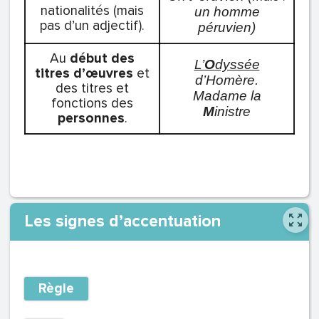
nationalités (mais
un homme
pas d’un adjectif).
péruvien)
Au
début des
L’
O
dyssée
titres d’œuvres
et
d’Homère.
des titres et
Madame la
fonctions des
M
inistre
personnes
.
Les signes d’accentuation
Règle