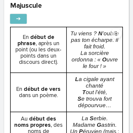
Majuscule
➔
Tu viens ?
N
’oublie
En
début de
pas ton écharpe. Il
phrase
, après un
fait froid.
point (ou les deux-
La sorcière
points dans un
ordonna : «
O
uvre
discours direct).
le four ! »
L
a cigale ayant
chanté
En
début de vers
T
out l’été,
dans un poème.
S
e trouva fort
dépourvue…
Au
début des
La
S
erbie.
noms propres
, des
Madame
G
astrin.
noms de
mais :
Un
P
éruvien (