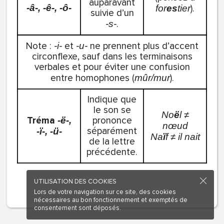
auparavant
-â-, -ê-, -ô-
).
for
es
tier
suivie d’un
.
‑s‑
Note :
et
ne prennent plus d’accent
-i-
-u-
circonflexe, sauf dans les terminaisons
verbales et pour éviter une confusion
entre homophones (
).
mûr/mur
Indique que
le son se
No
ë
l ≠
Tréma
prononce
-ë-,
nœud
séparément
-ï-, -ü-
Na
ï
f ≠ il nait
de la lettre
précédente.
UTILISATION DES COOKIES
Lors de votre navigation sur ce site, des cookies
nécessaires au bon fonctionnement et exemptés de
consentement sont déposés.