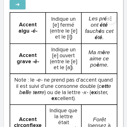
➔
Indique un
Les pr
é
s
Accent
[e] fermé
ont
été
aigu
(entre le [e]
-é-
fauch
é
s cet
et le [i])
é
t
é
.
Indique un
Ma m
è
re
Accent
[e] ouvert
aime ce
grave
(entre le [e]
-è-
po
è
me.
et le [a]).
Note : le
ne prend pas d’accent quand
-e-
il est suivi d’une consonne double (
c
ett
e
) ou de la lettre
(
ex
ister,
b
ell
e t
err
e
-x-
ex
cellent).
Indique que
la lettre
Accent
Forêt
était
circonflexe
(pensez à