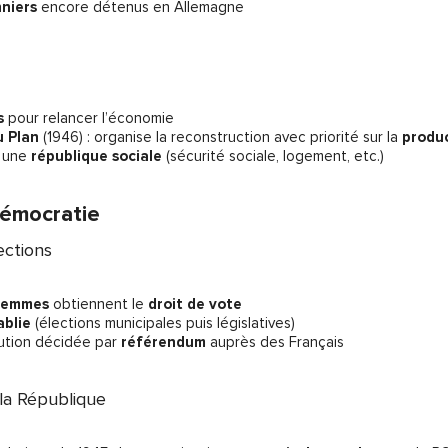
nniers
encore détenus en Allemagne
s
pour relancer l’économie
u Plan
(1946)
: organise la reconstruction avec priorité sur la
produ
e une
république sociale
(sécurité sociale, logement, etc.)
démocratie
ections
femmes
obtiennent le
droit de vote
ablie
(élections municipales puis législatives)
ution
décidée par
référendum
auprès des Français
la République