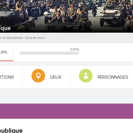
ique
er la République
- fiche de cours
0
PTS
OURS
NITIONS
LIEUX
PERSONNAGES
publique