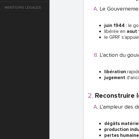
MENTIONS LÉGALES
Le Gouvernement
e
juin 1944
: le g
T DE PASSE
libérée en
aout
le GPRF s'appuie
T DE PASSE
L’action du go
libération
rapide
jugement
d'anci
Reconstruire 
L’ampleur des d
dégâts matérie
T DE PASSE
production indu
pertes humaine