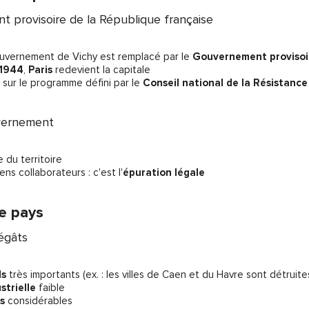
 provisoire de la République française
ouvernement de Vichy est remplacé par le
Gouvernement provisoir
 1944
,
Paris
redevient la capitale
 sur le programme défini par le
Conseil national de la Résistance
uvernement
 du territoire
ens collaborateurs : c'est l'
épuration légale
le pays
égâts
ls
très importants (ex. : les villes de Caen et du Havre sont détruite
strielle
faible
s
considérables