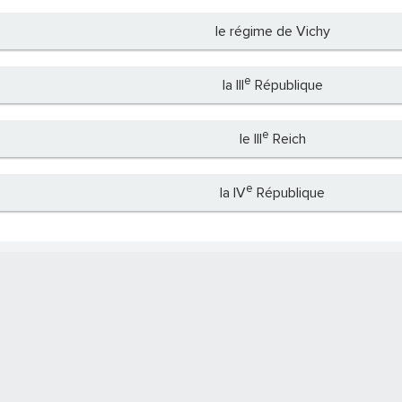
le régime de Vichy
e
la III
République
e
le III
Reich
e
la IV
République