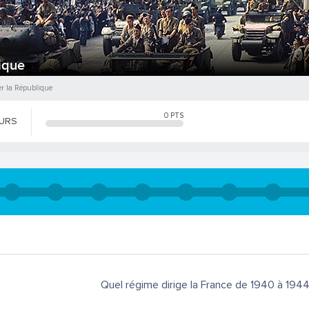
ique
er la République
0
PTS
OURS
Quel régime dirige la France de 1940 à 1944