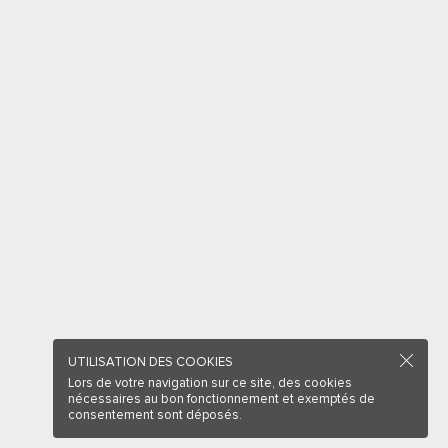
UTILISATION DES COOKIES
Lors de votre navigation sur ce site, des cookies
nécessaires au bon fonctionnement et exemptés de
consentement sont déposés.