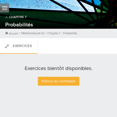
CHAPITRE
7
Probabilités
>
Mathématiques 5e
>
Chapitre
7
-
Probabilités
Accueil
EXERCICES
FICHES DE COURS
Exercices bientôt disponibles.
0
PTS
Retour au sommaire