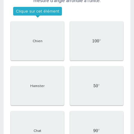
mesure d'angle arrondie à l'unité.
Clique sur cet élément
∘
1
0
0
Chien
∘
5
0
Hamster
∘
9
0
Chat