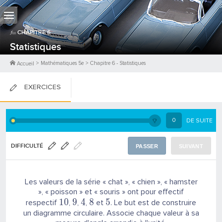
CHAPITRE
6
Statistiques
>
Mathématiques 5e
>
Chapitre
6
-
Statistiques
Accueil
EXERCICES
FICHES DE COURS
0
DE SUITE
0
PTS
DIFFICULTÉ
PASSER
SUIVANT
Les valeurs de la série « chat », « chien », « hamster
», « poisson » et « souris » ont pour effectif
1
0
9
4
8
5
respectif
,
,
,
et
. Le but est de construire
un diagramme circulaire. Associe chaque valeur à sa