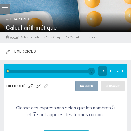
CHAPITRE
1
Calcul arithmétique
>
Mathématiques 5e
>
Chapitre
1
-
Calcul arithmétique
Accueil
EXERCICES
FICHES DE COURS
0
DE SUITE
0
PTS
DIFFICULTÉ
PASSER
SUIVANT
5
Classe ces expressions selon que les nombres
7
et
sont appelés des termes ou non.