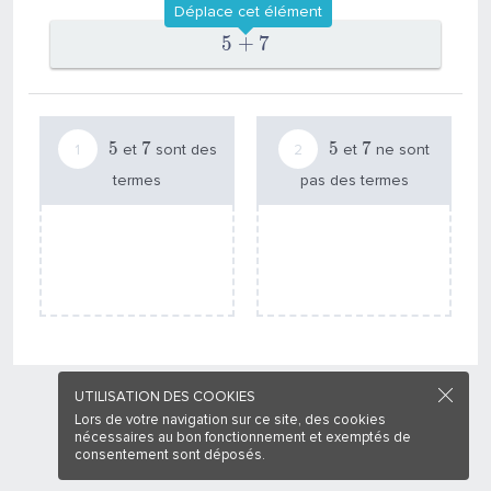
Déplace cet élément
5
+
7
5
7
5
7
et
sont des
et
ne sont
termes
pas des termes
UTILISATION DES COOKIES
Lors de votre navigation sur ce site, des cookies
nécessaires au bon fonctionnement et exemptés de
consentement sont déposés.