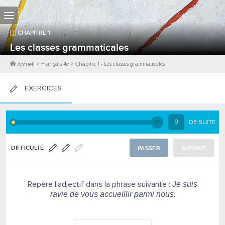
CHAPITRE
1
Les classes grammaticales
>
Français 4e
>
Chapitre
1
-
Les classes grammaticales
Accueil
EXERCICES
FICHES DE COURS
0
DE SUITE
0
PTS
DIFFICULTÉ
PASSER
SUIVANT
Repère l’adjectif dans la phrase suivante :
Je suis
.
ravie de vous accueillir parmi nous