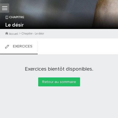
CHAPITRE
Le désir
>
Chapitre
-
Le désir
Accueil
EXERCICES
FICHES DE COURS
Exercices bientôt disponibles.
0
PTS
Retour au sommaire