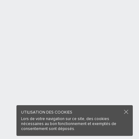
UTILISATION DES COOKIES
Lors de votre navigation sur ce site, des cookies
nécessaires au bon fonctionnement et exemptés de
consentement sont déposés.