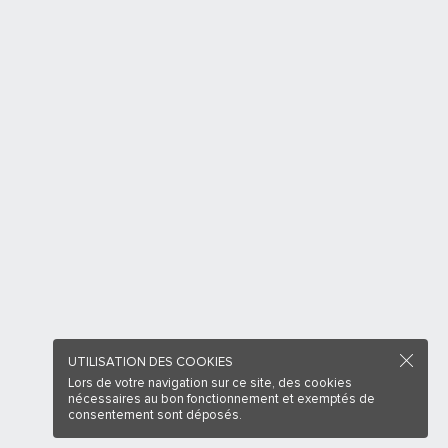
UTILISATION DES COOKIES
Lors de votre navigation sur ce site, des cookies
nécessaires au bon fonctionnement et exemptés de
consentement sont déposés.