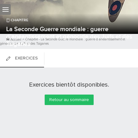
CHAPITRE
La Seconde Guerre mondiale : guerre
d’anéantissement et génocide des Juifs et des
>
Chapitre
-
La Seconde Guerre mondiale : guerre d’anéantissement et
Accueil
Tsiganes
génocide des Juifs et des Tsiganes
EXERCICES
FICHES DE COURS
Exercices bientôt disponibles.
0
PTS
Retour au sommaire