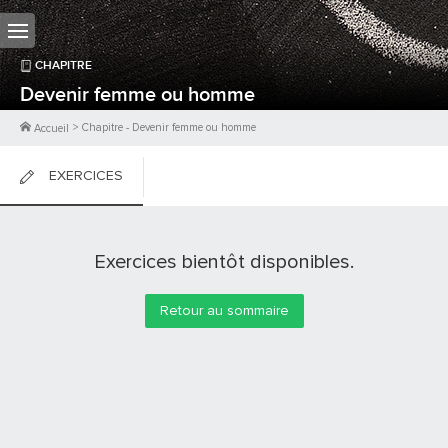
CHAPITRE
Devenir femme ou homme
>
Chapitre
-
Devenir femme ou homme
Accueil
EXERCICES
FICHES DE COURS
Exercices bientôt disponibles.
0
PTS
Retour au sommaire