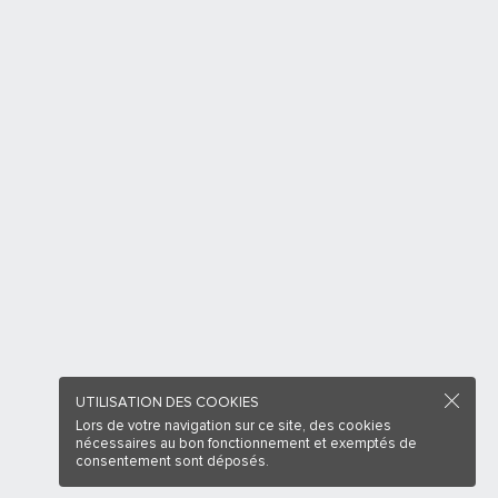
UTILISATION DES COOKIES
Lors de votre navigation sur ce site, des cookies
nécessaires au bon fonctionnement et exemptés de
consentement sont déposés.