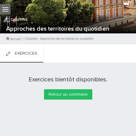
CHAPITRE
Approches des territoires du quotidien
>
Chapitre
-
Approches des territoires du quotidien
Accueil
EXERCICES
FICHES DE COURS
Exercices bientôt disponibles.
0
PTS
Retour au sommaire