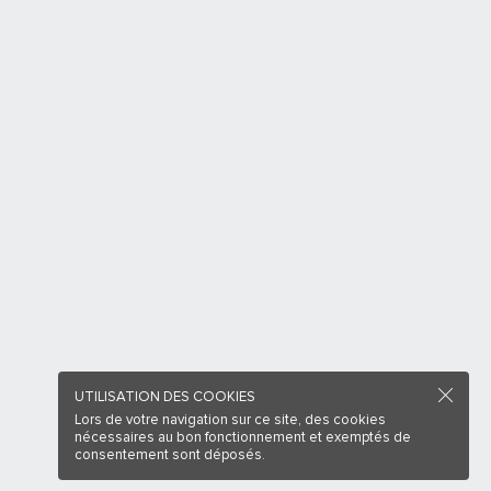
UTILISATION DES COOKIES
Lors de votre navigation sur ce site, des cookies
nécessaires au bon fonctionnement et exemptés de
consentement sont déposés.