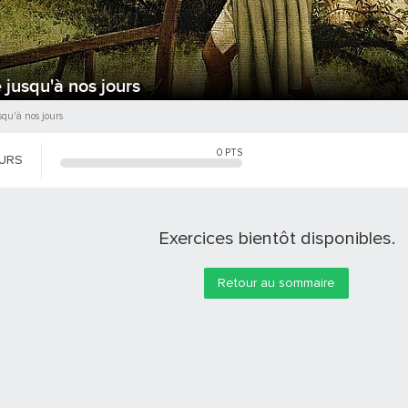
e jusqu'à nos jours
usqu'à nos jours
0
PTS
OURS
Exercices bientôt disponibles.
Retour au sommaire