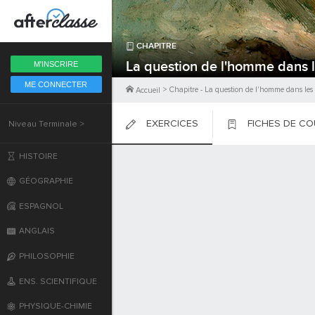
Fermer
CHAPITRE
6ème
La question de l'homme dans l
M'INSCRIRE
ME CONNECTER
5ème
>
Chapitre
-
La question de l'homme dans les 
Accueil
EXERCICES
FICHES DE C
Niveau Terminale >
4ème
PLACER
PLACER
PLACER
HISTOIRE
3ème
GÉOGRAPHIE
2nde
ESPAGNOL
ANGLAIS
Première
PHILOSOPHIE
Terminale
ENS. SCIENTIFIQUE
PHYSIQUE-CHIMIE