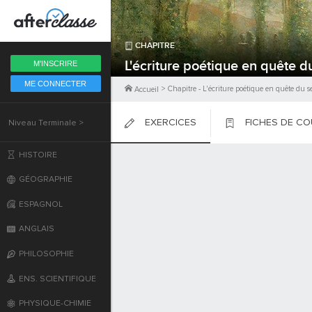
Fermer
CHAPITRE
6ème
L'écriture poétique en quête 
M'INSCRIRE
ME CONNECTER
5ème
>
Chapitre
-
L'écriture poétique en quête du 
Accueil
EXERCICES
FICHES DE C
Niveau Terminale >
4ème
PLACER
PLACER
PLACER
HISTOIRE
3ème
GÉOGRAPHIE
2nde
ESPAGNOL
ANGLAIS
Première
PHILOSOPHIE
Terminale
ENS. SCIENTIFIQUE
PHYSIQUE-CHIMIE