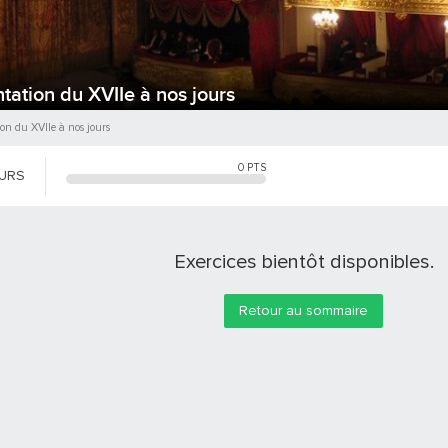
ntation du XVIIe à nos jours
tion du XVIIe à nos jours
0
PTS
OURS
Exercices bientôt disponibles.
Retour au sommaire