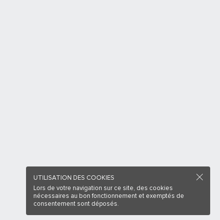
UTILISATION DES COOKIES
Lors de votre navigation sur ce site, des cookies
nécessaires au bon fonctionnement et exemptés de
consentement sont déposés.