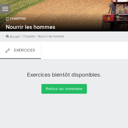
CHAPITRE
Nourrir les hommes
>
Chapitre
-
Nourrir les hommes
Accueil
EXERCICES
FICHES DE COURS
Exercices bientôt disponibles.
0
PTS
Retour au sommaire