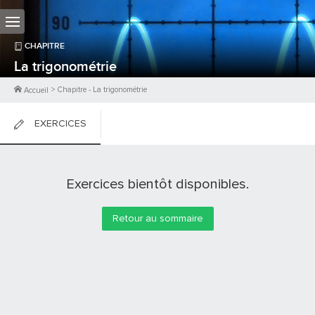
CHAPITRE
La trigonométrie
>
Chapitre
-
La trigonométrie
Accueil
EXERCICES
FICHES DE COURS
Exercices bientôt disponibles.
0
PTS
Retour au sommaire