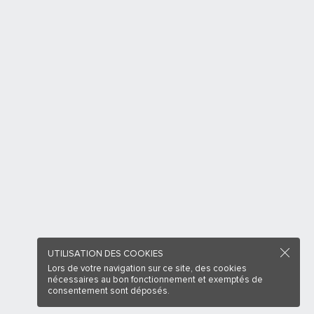
UTILISATION DES COOKIES
Lors de votre navigation sur ce site, des cookies
nécessaires au bon fonctionnement et exemptés de
consentement sont déposés.