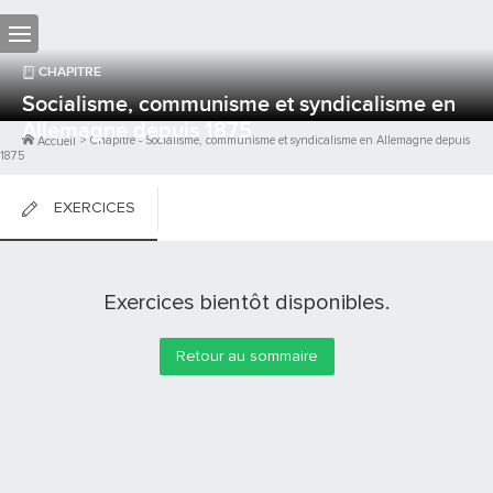
CHAPITRE
Socialisme, communisme et syndicalisme en
Allemagne depuis 1875
>
Chapitre
-
Socialisme, communisme et syndicalisme en Allemagne depuis
Accueil
1875
EXERCICES
FICHES DE COURS
Exercices bientôt disponibles.
0
PTS
Retour au sommaire