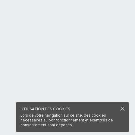
UTILISATION DES COOKIES
Lors de votre navigation sur ce site, des cookies
nécessaires au bon fonctionnement et exemptés de
consentement sont déposés.