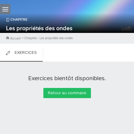
CHAPITRE
Les propriétés des ondes
>
Chapitre
-
Les propriétés des ondes
Accueil
EXERCICES
FICHES DE COURS
Exercices bientôt disponibles.
0
PTS
Retour au sommaire