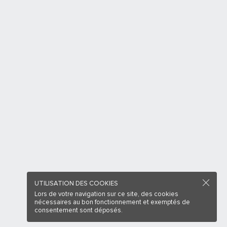
UTILISATION DES COOKIES
Lors de votre navigation sur ce site, des cookies
nécessaires au bon fonctionnement et exemptés de
consentement sont déposés.