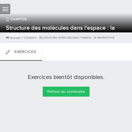
CHAPITRE
Structure des molécules dans l'espace : la
stéréochimie
>
Chapitre
-
Structure des molécules dans l'espace : la stéréochimie
Accueil
EXERCICES
FICHES DE COURS
Exercices bientôt disponibles.
0
PTS
Retour au sommaire