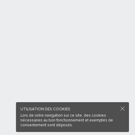
UTILISATION DES COOKIES
Lors de votre navigation sur ce site, des cookies
nécessaires au bon fonctionnement et exemptés de
consentement sont déposés.