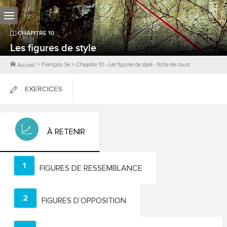
CHAPITRE
10
Les figures de style
>
Français 3e
>
Chapitre
10
-
Les figures de style
- fiche de cours
Accueil
EXERCICES
FICHES DE COURS
À RETENIR
0
PTS
1
FIGURES DE RESSEMBLANCE
2
FIGURES D’OPPOSITION