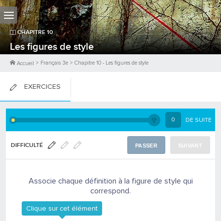
CHAPITRE
10
Les figures de style
>
Français 3e
>
Chapitre
10
-
Les figures de style
Accueil
EXERCICES
FICHES DE COURS
0
DE SUITE
0
PTS
DIFFICULTÉ
PASSER
SUIVANT
Associe chaque définition à la figure de style qui
correspond.
Clique sur cet élément